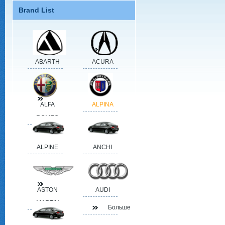
Brand List
ABARTH
ACURA
ALFA
ALPINA
ROMEO
ALPINE
ANCHI
ASTON
AUDI
MARTIN
Больше