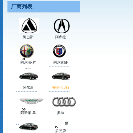
厂商列表
阿巴斯
阿库拉
阿尔法-罗
阿尔宾娜
蜜欧
阿尔派
安驰(江淮)
阿斯顿·马
奥迪
丁
更
多品牌